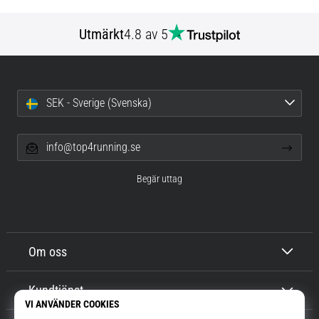
Utmärkt
4.8 av 5
SEK - Sverige (Svenska)
info@top4running.se
Begär uttag
Om oss
Kundtjänst