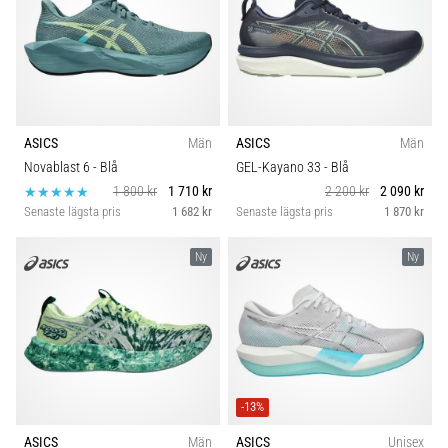
ASICS
Män
ASICS
Män
Novablast 6
- Blå
GEL-Kayano 33
- Blå
1 800 kr
1 710 kr
2 200 kr
2 090 kr
Senaste lägsta pris
1 682 kr
Senaste lägsta pris
1 870 kr
Ny
Ny
-13%
ASICS
Män
ASICS
Unisex