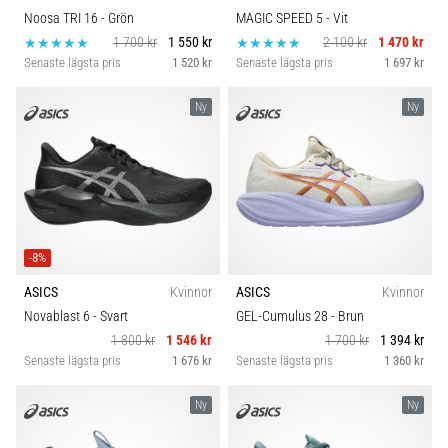
Noosa TRI 16
- Grön
MAGIC SPEED 5
- Vit
1 700 kr
1 550 kr
2 100 kr
1 470 kr
Senaste lägsta pris
1 520 kr
Senaste lägsta pris
1 697 kr
Ny
Ny
-8%
ASICS
Kvinnor
ASICS
Kvinnor
Novablast 6
- Svart
GEL-Cumulus 28
- Brun
1 800 kr
1 546 kr
1 700 kr
1 394 kr
Senaste lägsta pris
1 676 kr
Senaste lägsta pris
1 360 kr
Ny
Ny