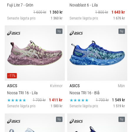
Fuji Lite 7
- Grön
Novablast 6
- Lila
1 600 kr
1 360 kr
1 800 kr
1 643 kr
Senaste lägsta pris
1 360 kr
Senaste lägsta pris
1 676 kr
Ny
Ny
-11%
ASICS
Kvinnor
ASICS
Män
Noosa TRI 16
- Lila
Noosa TRI 16
- Blå
1 700 kr
1 411 kr
1 700 kr
1 549 kr
Senaste lägsta pris
1 583 kr
Senaste lägsta pris
1 519 kr
Ny
Ny