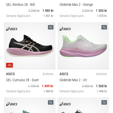
GEL-Nimbus 28
- Blå
Glideride Max 2
- Orange
2 200 kr
1 980 kr
2 000 kr
1 500 kr
Senaste lägsta pris
1 851 kr
Senaste lägsta pris
1 475 kr
Ny
Ny
-5%
ASICS
Kvinnor
ASICS
Kvinnor
GEL-Cumulus 28
- Svart
Glideride Max 2
- Vit
1 700 kr
1 499 kr
2 000 kr
1 568 kr
Senaste lägsta pris
1 583 kr
Senaste lägsta pris
1 446 kr
Ny
Ny