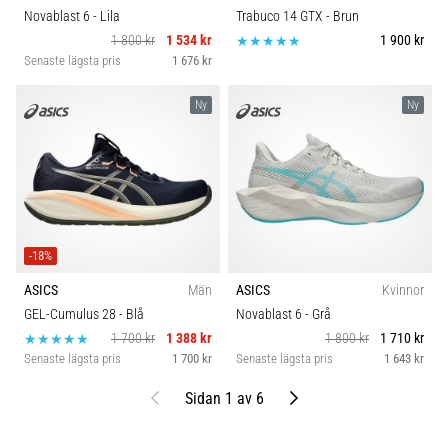
Novablast 6
- Lila
Trabuco 14 GTX
- Brun
1 800 kr
1 534 kr
1 900 kr
Senaste lägsta pris
1 676 kr
Ny
Ny
-18%
ASICS
Män
ASICS
Kvinnor
GEL-Cumulus 28
- Blå
Novablast 6
- Grå
1 700 kr
1 388 kr
1 800 kr
1 710 kr
Senaste lägsta pris
1 700 kr
Senaste lägsta pris
1 643 kr
Föregående
Nästa
Sidan 1 av 6