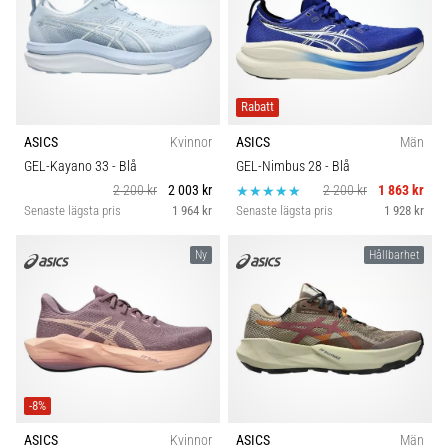
Rabatt
ASICS
Kvinnor
ASICS
Män
GEL-Kayano 33
- Blå
GEL-Nimbus 28
- Blå
2 200 kr
2 003 kr
2 200 kr
1 863 kr
Senaste lägsta pris
1 964 kr
Senaste lägsta pris
1 928 kr
Ny
Hållbarhet
-8%
ASICS
Kvinnor
ASICS
Män