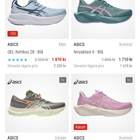
-15%
ASICS
Män
ASICS
Kvinnor
GEL-Nimbus 28
- Blå
Novablast 6
- Blå
2 200 kr
1 870 kr
1 800 kr
1 710 kr
Senaste lägsta pris
2 200 kr
Senaste lägsta pris
1 676 kr
Ny
Ny
Rabatt
ASICS
Unisex
ASICS
Kvinnor