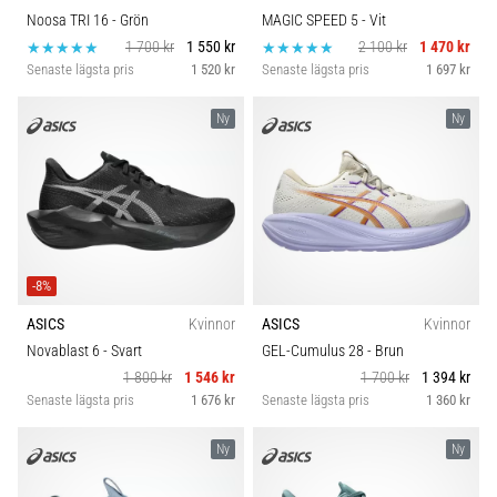
Noosa TRI 16
- Grön
MAGIC SPEED 5
- Vit
1 700 kr
1 550 kr
2 100 kr
1 470 kr
Senaste lägsta pris
1 520 kr
Senaste lägsta pris
1 697 kr
Ny
Ny
-8%
ASICS
Kvinnor
ASICS
Kvinnor
Novablast 6
- Svart
GEL-Cumulus 28
- Brun
1 800 kr
1 546 kr
1 700 kr
1 394 kr
Senaste lägsta pris
1 676 kr
Senaste lägsta pris
1 360 kr
Ny
Ny