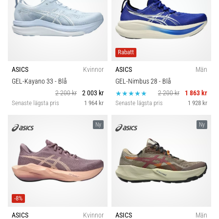
Rabatt
ASICS
Kvinnor
ASICS
Män
GEL-Kayano 33
- Blå
GEL-Nimbus 28
- Blå
2 200 kr
2 003 kr
2 200 kr
1 863 kr
Senaste lägsta pris
1 964 kr
Senaste lägsta pris
1 928 kr
Ny
Ny
-8%
ASICS
Kvinnor
ASICS
Män