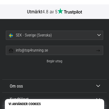
Utmärkt
4.8 av 5
SEK - Sverige (Svenska)
info@top4running.se
Begär uttag
Om oss
Kundtjänst