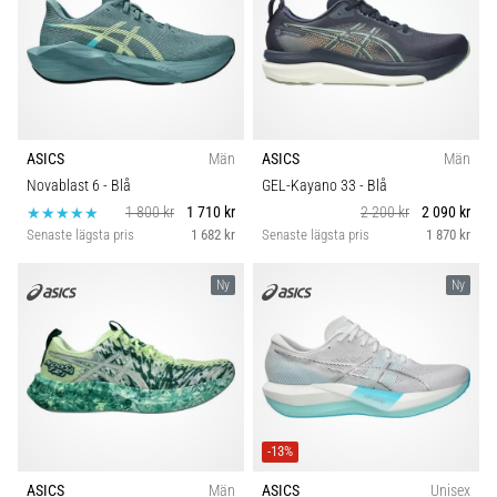
ASICS
Män
ASICS
Män
Novablast 6
- Blå
GEL-Kayano 33
- Blå
1 800 kr
1 710 kr
2 200 kr
2 090 kr
Senaste lägsta pris
1 682 kr
Senaste lägsta pris
1 870 kr
Ny
Ny
-13%
ASICS
Män
ASICS
Unisex