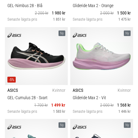
GEL-Nimbus 28
- Blå
Glideride Max 2
- Orange
2 200 kr
1 980 kr
2 000 kr
1 500 kr
Senaste lägsta pris
1 851 kr
Senaste lägsta pris
1 475 kr
Ny
Ny
-5%
ASICS
Kvinnor
ASICS
Kvinnor
GEL-Cumulus 28
- Svart
Glideride Max 2
- Vit
1 700 kr
1 499 kr
2 000 kr
1 568 kr
Senaste lägsta pris
1 583 kr
Senaste lägsta pris
1 446 kr
Ny
Ny