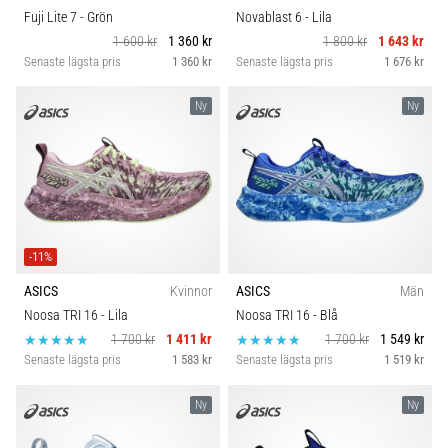
Fuji Lite 7
- Grön
Novablast 6
- Lila
1 600 kr
1 360 kr
1 800 kr
1 643 kr
Senaste lägsta pris
1 360 kr
Senaste lägsta pris
1 676 kr
Ny
Ny
-11%
ASICS
Kvinnor
ASICS
Män
Noosa TRI 16
- Lila
Noosa TRI 16
- Blå
1 700 kr
1 411 kr
1 700 kr
1 549 kr
Senaste lägsta pris
1 583 kr
Senaste lägsta pris
1 519 kr
Ny
Ny