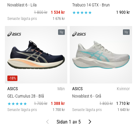
Novablast 6
- Lila
Trabuco 14 GTX
- Brun
1 800 kr
1 534 kr
1 900 kr
Senaste lägsta pris
1 676 kr
Ny
Ny
-18%
ASICS
Män
ASICS
Kvinnor
GEL-Cumulus 28
- Blå
Novablast 6
- Grå
1 700 kr
1 388 kr
1 800 kr
1 710 kr
Senaste lägsta pris
1 700 kr
Senaste lägsta pris
1 643 kr
Föregående
Nästa
Sidan 1 av 5