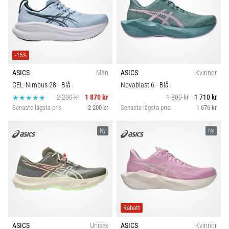
-15%
ASICS
Män
ASICS
Kvinnor
GEL-Nimbus 28
- Blå
Novablast 6
- Blå
2 200 kr
1 870 kr
1 800 kr
1 710 kr
Senaste lägsta pris
2 200 kr
Senaste lägsta pris
1 676 kr
Ny
Ny
Rabatt
ASICS
Unisex
ASICS
Kvinnor