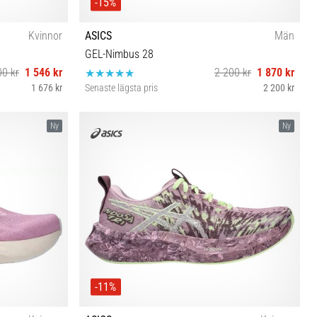
-15%
Kvinnor
ASICS
Män
GEL-Nimbus 28
00 kr
1 546 kr
2 200 kr
1 870 kr
1 676 kr
Senaste lägsta pris
2 200 kr
 42 42½ 43½
41½ 42 42½ 43½ 44 44½ 45 46 46½
Ny
Ny
-11%