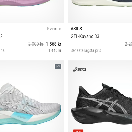
Kvinnor
ASICS
 2
GEL-Kayano 33
2 000 kr
1 568 kr
2 2
ris
1 446 kr
Senaste lägsta pris
8 39 39½ 40 40½ 41½ 42 42½
42 42½ 43½ 44 45 46
Ny