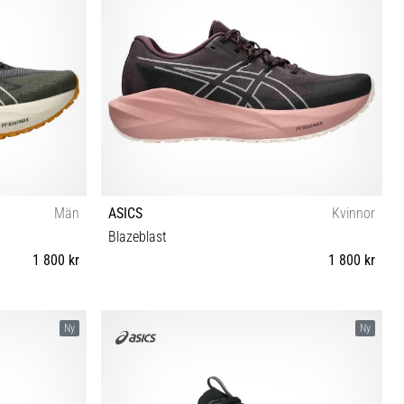
Män
ASICS
Kvinnor
Blazeblast
1 800 kr
1 800 kr
 46 46½ 47 48
36 37 37½ 38 39 39½ 40 40½ 41½ 42 42½ 43½
Ny
Ny