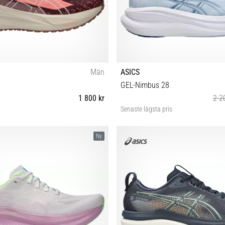
Män
ASICS
GEL-Nimbus 28
1 800 kr
2 2
Senaste lägsta pris
2 42½ 43½ 44 44½ 45 46 46½ 47 48
37 37½ 38 39 39½ 40 40½ 41
Ny