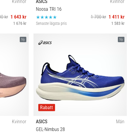
Kvinnor
ASICS
Kvinnor
Noosa TRI 16
00 kr
1 643 kr
1 700 kr
1 411 kr
1 676 kr
Senaste lägsta pris
1 583 kr
 42 42½ 43½
37 37½ 38 39 39½ 40 40½ 41½ 42 42½
Ny
Ny
Rabatt
Kvinnor
ASICS
Män
GEL-Nimbus 28