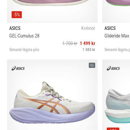
-5%
ASICS
Kvinnor
ASICS
GEL-Cumulus 28
Glideride Max
1 700 kr
1 499 kr
Senaste lägsta pris
1 583 kr
Senaste lägsta p
37 37½ 38 39 39½ 40 40½ 41½ 42
37½ 3
Ny