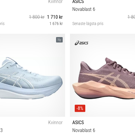
Kvinnor
ASICS
Novablast 6
1 800 kr
1 710 kr
1 8
ris
1 676 kr
Senaste lägsta pris
38 39 39½ 40 40½ 41½ 42 42½ 43½
36 37 37½ 38 39 39½ 40 40½ 41½
Ny
-8%
Kvinnor
ASICS
33
Novablast 6