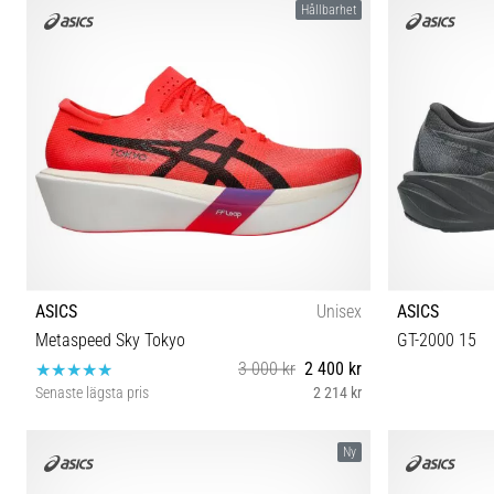
Hållbarhet
ASICS
Unisex
ASICS
Metaspeed Sky Tokyo
GT-2000 15
3 000 kr
2 400 kr
Senaste lägsta pris
2 214 kr
37½ 42 44
37 37½ 
Ny