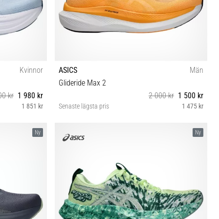
Kvinnor
ASICS
Män
Glideride Max 2
00 kr
1 980 kr
2 000 kr
1 500 kr
1 851 kr
Senaste lägsta pris
1 475 kr
½ 42 42½
40½ 41½ 42 42½ 43½ 44 44½ 45 46 46½ 47 48
Ny
Ny