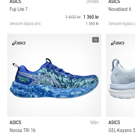
ASICS
Unisex
ASICS
Fuji Lite 7
Novablast 6
1 600 kr
1 360 kr
Senaste lägsta pris
1 360 kr
Senaste lägsta p
40½ 41½ 42 42½ 43½ 44 44½ 45 46 46½ 47 48
36 37 37½ 
Ny
ASICS
Män
ASICS
Noosa TRI 16
GEL-Kayano 