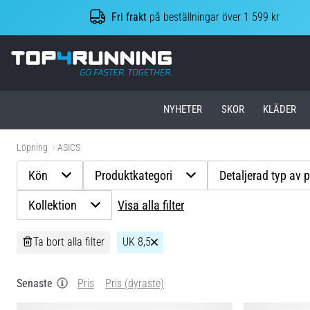
Fri frakt
på beställningar över 1 599 kr
Top4Running.se
NYHETER
SKOR
KLÄDER
Löpning
ASICS
Kön
Produktkategori
Detaljerad typ av 
Kollektion
Visa alla filter
Ta bort alla filter
UK 8,5
Senaste
Pris
Pris (dyraste)