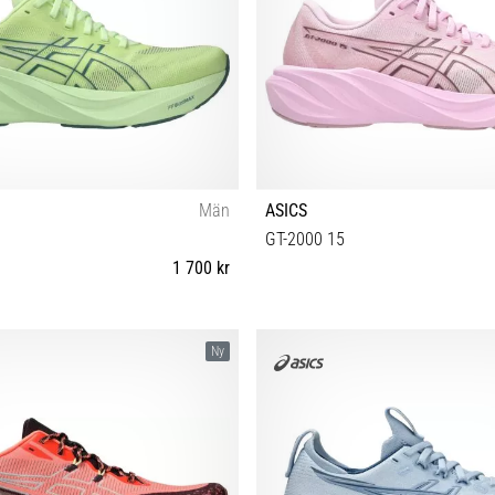
Män
ASICS
GT-2000 15
1 700 kr
 42½ 43½ 44 44½ 45 46 46½ 47 48
37 37½ 38 39 39½ 40 40½ 41
Ny