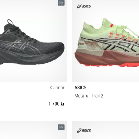
Ny
Kvinnor
ASICS
Metafuji Trail 2
1 700 kr
38 39 39½ 40 40½ 41½ 42 42½
37 37½ 38 39 39½ 40 40½ 41½ 42 4
Ny
45 46 46½ 47 48