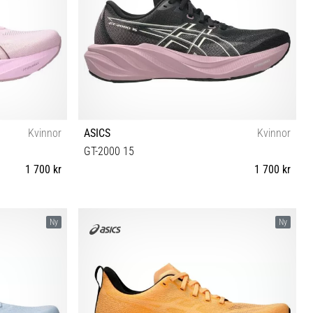
Kvinnor
ASICS
Kvinnor
GT-2000 15
1 700 kr
1 700 kr
½ 42 42½
37 37½ 38 39 39½ 40 40½ 41½ 42 42½
Ny
Ny