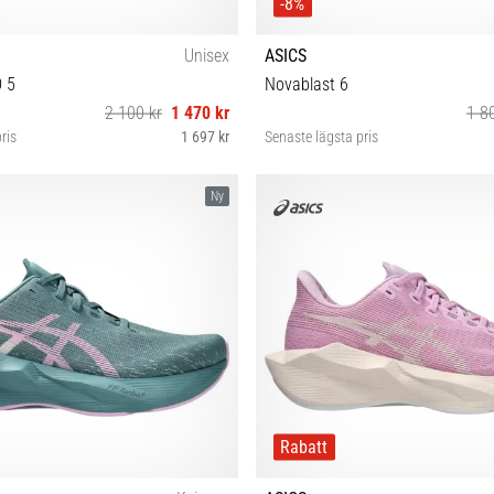
-8%
Unisex
ASICS
 5
Novablast 6
2 100 kr
1 470 kr
1 8
ris
1 697 kr
Senaste lägsta pris
 40½ 41½ 42 42½ 43½ 44 44½ 45 46
36 37 37½ 38 39 39½ 40 40½ 41½
Ny
46½ 47
Rabatt