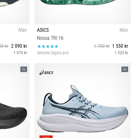
Män
ASICS
Män
Noosa TRI 16
00 kr
2 090 kr
1 700 kr
1 550 kr
1 870 kr
Senaste lägsta pris
1 520 kr
40½ 41½ 42 42½ 43½ 44 44½ 45 46 46½ 47 48
Ny
Ny