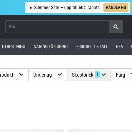
☀️ Summer Sale – upp till 60% rabatt.
HANDLA NU
Sök
UTRUSTNING
NÄRING FÖR SPORT
FRIIDROTT & FÄLT
REA
produkt
Underlag
Skostorlek
Färg
1