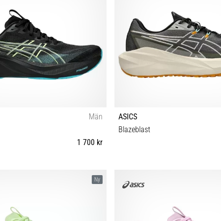
Män
ASICS
Blazeblast
1 700 kr
 42½ 43½ 44 44½ 45 46 46½ 47 48
40 40½ 41½ 42 42½ 43½ 44 44½ 45
Ny