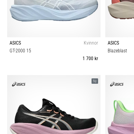
ASICS
Kvinnor
ASICS
GT-2000 15
Blazeblast
1 700 kr
37 37½ 38 39 39½ 40 40½ 41½ 42 42½
40 40½ 41½ 4
Ny