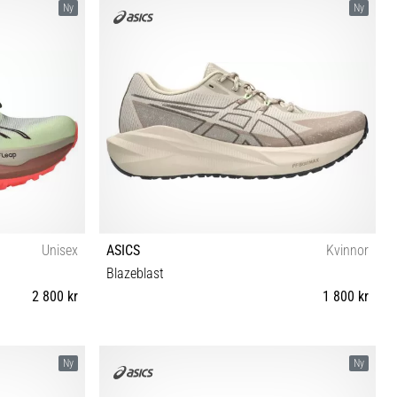
Ny
Ny
Unisex
ASICS
Kvinnor
Blazeblast
2 800 kr
1 800 kr
2½ 43½ 44 44½
37 37½ 38 39 39½ 40 40½ 41½ 42 42½
Ny
Ny