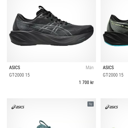
ASICS
Män
ASICS
GT-2000 15
GT-2000 15
1 700 kr
40½ 41½ 42 42½ 43½ 44 44½ 45 46 46½ 47 48
40½ 41½ 42
Ny