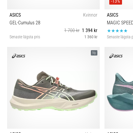
-13%
ASICS
Kvinnor
ASICS
GEL-Cumulus 28
MAGIC SPEED
1 700 kr
1 394 kr
Senaste lägsta pris
1 360 kr
Senaste lägsta p
37 37½ 38 39 39½ 40 40½ 41½ 42 42½
38 39 39½ 40
Ny