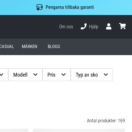
Pengarna tillbaka garanti
Om oss
Hjälp
varuko
CASUAL
MÄRKEN
BLOGG
Modell
Pris
Typ av sko
Antal produkter: 169