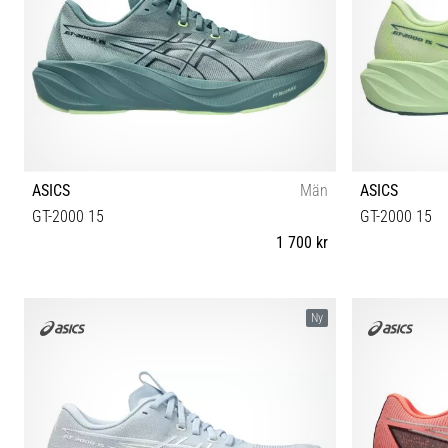
ASICS
Män
ASICS
GT-2000 15
GT-2000 15
1 700 kr
40½ 41½ 42 42½ 43½ 44 44½ 45 46 46½ 48
40½ 41½ 42
Ny