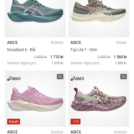
ASICS
Kvinnor
ASICS
Unisex
Novablast 6
- Blå
Fuji Lite 7
- Grön
1 800 kr
1 710 kr
1 600 kr
1 360 kr
Senaste lägsta pris
1 676 kr
Senaste lägsta pris
1 360 kr
Ny
Ny
Rabatt
-11%
ASICS
Kvinnor
ASICS
Kvinnor