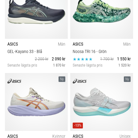
ASICS
Män
ASICS
Män
GEL-Kayano 33
- Blå
Noosa TRI 16
- Grön
2 200 kr
2 090 kr
1 700 kr
1 550 kr
Senaste lägsta pris
1 870 kr
Senaste lägsta pris
1 520 kr
Ny
Ny
-13%
ASICS
Kvinnor
ASICS
Unisex