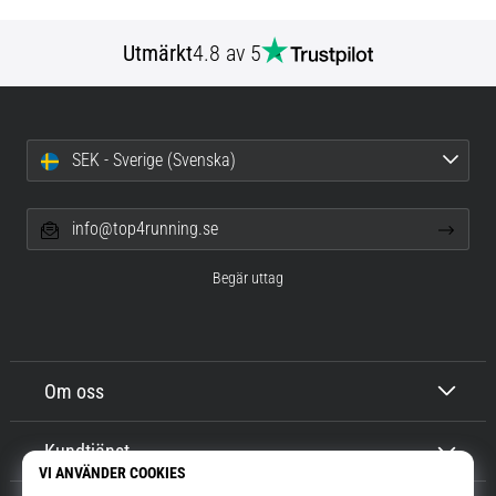
Utmärkt
4.8 av 5
SEK - Sverige (Svenska)
info@top4running.se
Begär uttag
Om oss
Kundtjänst