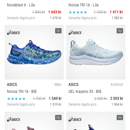
Novablast 6
- Lila
Noosa TRI 16
- Lila
1 800 kr
1 643 kr
1 700 kr
1 411 kr
Senaste lägsta pris
1 676 kr
Senaste lägsta pris
1 583 kr
Ny
Ny
ASICS
Män
ASICS
Kvinnor
Noosa TRI 16
- Blå
GEL-Kayano 33
- Blå
1 700 kr
1 549 kr
2 200 kr
2 003 kr
Senaste lägsta pris
1 519 kr
Senaste lägsta pris
1 964 kr
Ny
Ny