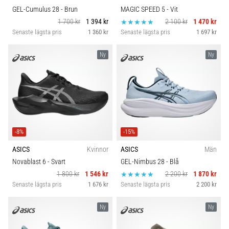
GEL-Cumulus 28
- Brun
MAGIC SPEED 5
- Vit
1 700 kr
1 394 kr
2 100 kr
1 470 kr
Senaste lägsta pris
1 360 kr
Senaste lägsta pris
1 697 kr
Ny
Ny
-8%
-15%
ASICS
Kvinnor
ASICS
Män
Novablast 6
- Svart
GEL-Nimbus 28
- Blå
1 800 kr
1 546 kr
2 200 kr
1 870 kr
Senaste lägsta pris
1 676 kr
Senaste lägsta pris
2 200 kr
Ny
Ny