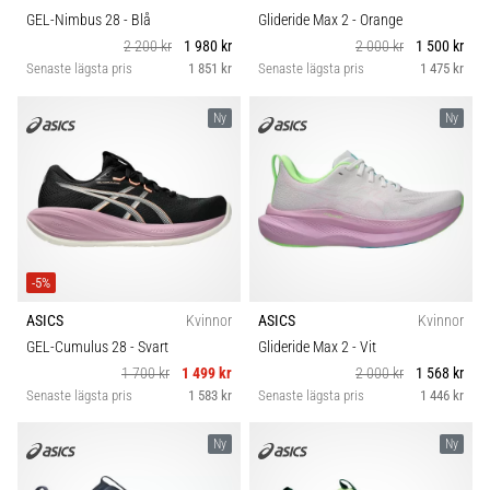
GEL-Nimbus 28
- Blå
Glideride Max 2
- Orange
2 200 kr
1 980 kr
2 000 kr
1 500 kr
Senaste lägsta pris
1 851 kr
Senaste lägsta pris
1 475 kr
Ny
Ny
-5%
ASICS
Kvinnor
ASICS
Kvinnor
GEL-Cumulus 28
- Svart
Glideride Max 2
- Vit
1 700 kr
1 499 kr
2 000 kr
1 568 kr
Senaste lägsta pris
1 583 kr
Senaste lägsta pris
1 446 kr
Ny
Ny