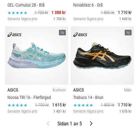
GEL-Cumulus 28
- Blå
Novablast 6
- Grå
1 700 kr
1 388 kr
1 800 kr
1 710 kr
Senaste lägsta pris
1 700 kr
Senaste lägsta pris
1 643 kr
Ny
Ny
ASICS
Kvinnor
ASICS
Män
Noosa TRI 16
- Flerfärgad
Trabuco 14
- Brun
1 700 kr
1 615 kr
1 800 kr
1 710 kr
Senaste lägsta pris
1 431 kr
Senaste lägsta pris
1 676 kr
Föregående
Nästa
Sidan 1 av 5