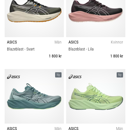
under
eller
efter
löpning?
En
av
de
ASICS
Män
ASICS
Kvinnor
vanligaste
Blazeblast
- Svart
Blazeblast
- Lila
orsakerna
1 800 kr
1 800 kr
är
plantar
fasciit.
Ny
Ny
Vad
beror
det…
Visa
alla
artiklar
ASICS
Män
ASICS
Män