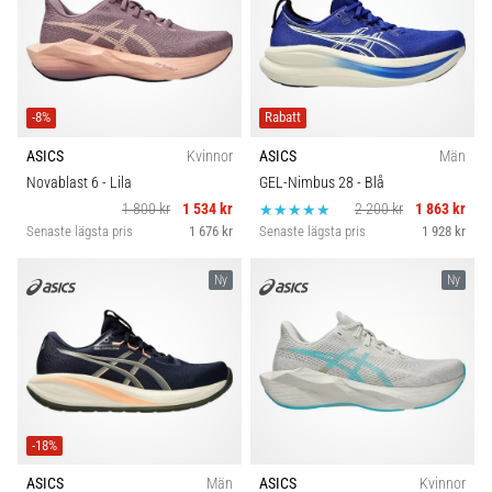
-8%
Rabatt
ASICS
Kvinnor
ASICS
Män
Novablast 6
- Lila
GEL-Nimbus 28
- Blå
1 800 kr
1 534 kr
2 200 kr
1 863 kr
Senaste lägsta pris
1 676 kr
Senaste lägsta pris
1 928 kr
Ny
Ny
-18%
ASICS
Män
ASICS
Kvinnor