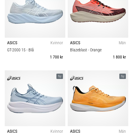
ASICS
Kvinnor
ASICS
Män
GT-2000 15
- Blå
Blazeblast
- Orange
1 700 kr
1 800 kr
Ny
Ny
ASICS
Kvinnor
ASICS
Män