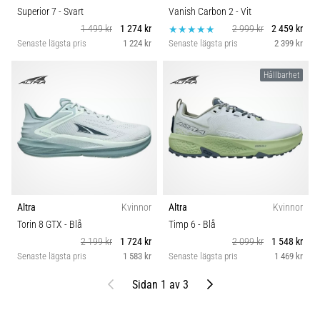
Superior 7
- Svart
Vanish Carbon 2
- Vit
1 499 kr
1 274 kr
2 999 kr
2 459 kr
Senaste lägsta pris
1 224 kr
Senaste lägsta pris
2 399 kr
Hållbarhet
Altra
Kvinnor
Altra
Kvinnor
Torin 8 GTX
- Blå
Timp 6
- Blå
2 199 kr
1 724 kr
2 099 kr
1 548 kr
Senaste lägsta pris
1 583 kr
Senaste lägsta pris
1 469 kr
Föregående
Nästa
Sidan 1 av 3