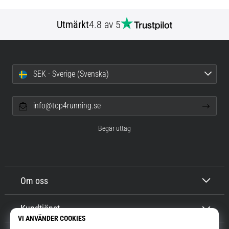
Utmärkt
4.8 av 5
SEK - Sverige (Svenska)
info@top4running.se
Begär uttag
Om oss
Kundtjänst