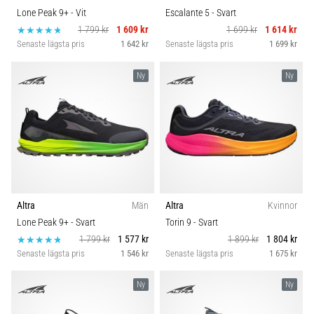
Lone Peak 9+
- Vit
Escalante 5
- Svart
1 799 kr
1 609 kr
1 699 kr
1 614 kr
Senaste lägsta pris
1 642 kr
Senaste lägsta pris
1 699 kr
Ny
Ny
Altra
Män
Altra
Kvinnor
Lone Peak 9+
- Svart
Torin 9
- Svart
1 799 kr
1 577 kr
1 899 kr
1 804 kr
Senaste lägsta pris
1 546 kr
Senaste lägsta pris
1 675 kr
Ny
Ny