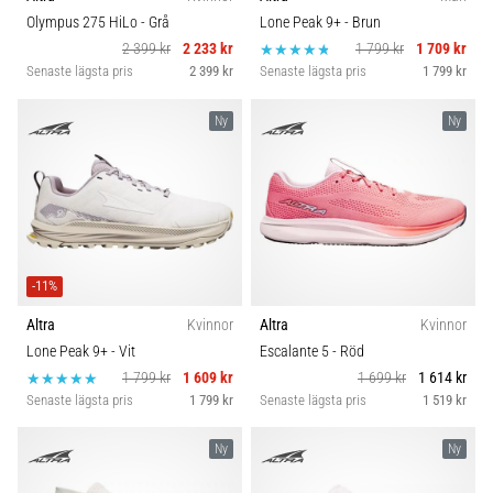
riktningsförändringar.
Skobredd
Olympus 275 HiLo
- Grå
Lone Peak 9+
- Brun
Hur
2 399 kr
2 233 kr
1 799 kr
1 709 kr
utförs
Senaste lägsta pris
2 399 kr
Senaste lägsta pris
1 799 kr
det
Carbon
korrekt,
var
Ny
Ny
används
det…
6. 8. 2026
•
9 min. läsning
-11%
Löparknä:
Altra
Kvinnor
Altra
Kvinnor
Orsaker,
Lone Peak 9+
- Vit
Escalante 5
- Röd
behandling
1 799 kr
1 609 kr
1 699 kr
1 614 kr
och
Senaste lägsta pris
1 799 kr
Senaste lägsta pris
1 519 kr
förebyggande
åtgärder
Ny
Ny
Löparknä,