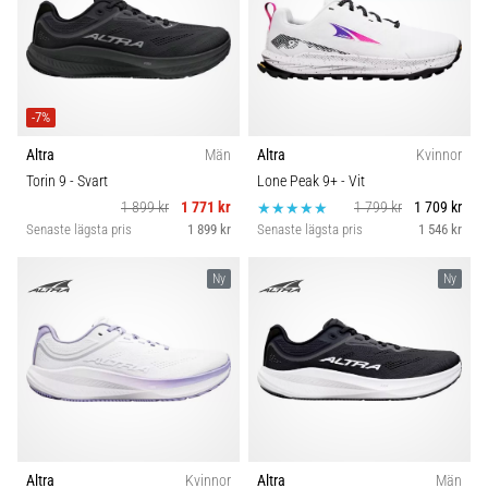
-7%
Altra
Män
Altra
Kvinnor
Torin 9
- Svart
Lone Peak 9+
- Vit
1 899 kr
1 771 kr
1 799 kr
1 709 kr
Senaste lägsta pris
1 899 kr
Senaste lägsta pris
1 546 kr
Ny
Ny
Altra
Kvinnor
Altra
Män