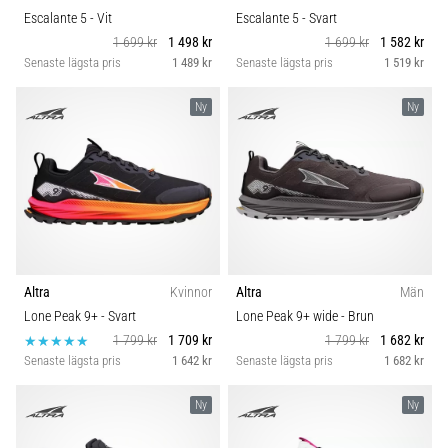
Escalante 5
- Vit
Escalante 5
- Svart
1 699 kr
1 498 kr
1 699 kr
1 582 kr
Senaste lägsta pris
1 489 kr
Senaste lägsta pris
1 519 kr
Ny
Ny
Altra
Kvinnor
Altra
Män
Lone Peak 9+
- Svart
Lone Peak 9+ wide
- Brun
1 799 kr
1 709 kr
1 799 kr
1 682 kr
Senaste lägsta pris
1 642 kr
Senaste lägsta pris
1 682 kr
Ny
Ny