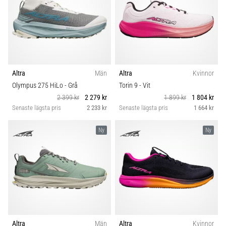
även
känt
som
iliotibialbandssyndrom
(ITBS),
är
Altra
Män
Altra
Kvinnor
ett
mycket
Olympus 275 HiLo
- Grå
Torin 9
- Vit
vanligt
2 399 kr
2 279 kr
1 899 kr
1 804 kr
hälsoproblem
Senaste lägsta pris
2 233 kr
Senaste lägsta pris
1 664 kr
som
löpare
Ny
Ny
drabbas
av.
Vad…
Visa
alla
artiklar
Altra
Män
Altra
Kvinnor