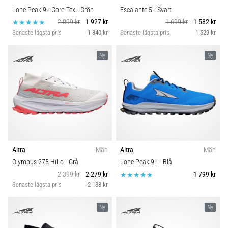
Lone Peak 9+ Gore-Tex
- Grön
Escalante 5
- Svart
2 099 kr
1 927 kr
1 699 kr
1 582 kr
Senaste lägsta pris
1 840 kr
Senaste lägsta pris
1 529 kr
Ny
Ny
Altra
Män
Altra
Män
Olympus 275 HiLo
- Grå
Lone Peak 9+
- Blå
2 399 kr
2 279 kr
1 799 kr
Senaste lägsta pris
2 188 kr
Ny
Ny