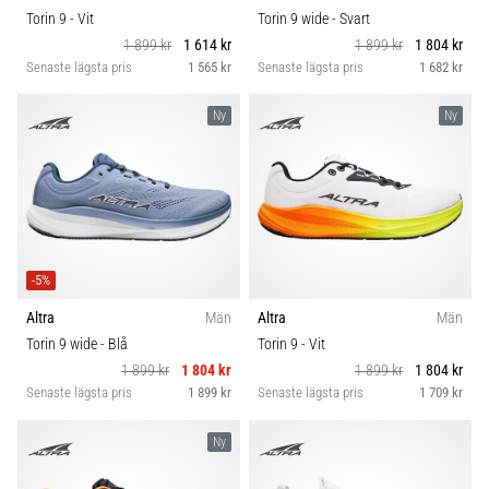
Torin 9
- Vit
Torin 9 wide
- Svart
1 899 kr
1 614 kr
1 899 kr
1 804 kr
Senaste lägsta pris
1 565 kr
Senaste lägsta pris
1 682 kr
Ny
Ny
-5%
Altra
Män
Altra
Män
Torin 9 wide
- Blå
Torin 9
- Vit
1 899 kr
1 804 kr
1 899 kr
1 804 kr
Senaste lägsta pris
1 899 kr
Senaste lägsta pris
1 709 kr
Ny