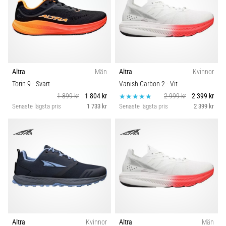
Altra
Män
Altra
Kvinnor
Torin 9
- Svart
Vanish Carbon 2
- Vit
1 899 kr
1 804 kr
2 999 kr
2 399 kr
Senaste lägsta pris
1 733 kr
Senaste lägsta pris
2 399 kr
Altra
Kvinnor
Altra
Män