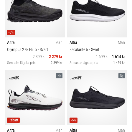
-5%
Altra
Män
Altra
Män
Olympus 275 HiLo
- Svart
Escalante 5
- Svart
2 399 kr
2 279 kr
1 699 kr
1 614 kr
Senaste lägsta pris
2 399 kr
Senaste lägsta pris
1 459 kr
Ny
Ny
Rabatt
-5%
Altra
Män
Altra
Män