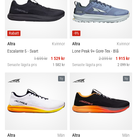
Rabatt
-9%
Altra
Kvinnor
Altra
Kvinnor
Escalante 5
- Svart
Lone Peak 9+ Gore-Tex
- Blå
1 699 kr
1 529 kr
2 099 kr
1 915 kr
Senaste lägsta pris
1 582 kr
Senaste lägsta pris
2 099 kr
Ny
Ny
Altra
Män
Altra
Män